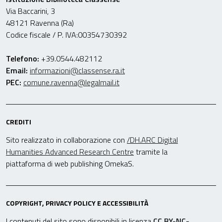
Via Baccarini, 3
48121 Ravenna (Ra)
Codice fiscale / P. IVA:00354730392
Telefono:
+39.0544.482112
Email:
informazioni@classense.ra.it
PEC:
comune.ravenna@legalmail.it
CREDITI
Sito realizzato in collaborazione con
/DH.ARC Digital
Humanities Advanced Research Centre
tramite la
piattaforma di web publishing OmekaS.
COPYRIGHT, PRIVACY POLICY E ACCESSIBILITÀ
I contenuti del sito sono disponibili in licenza
CC BY-NC-