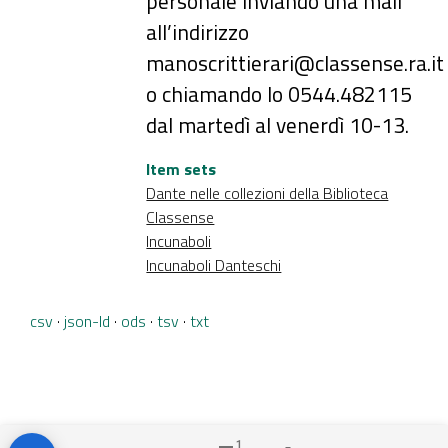
personale inviando una mail
all’indirizzo
manoscrittierari@classense.ra.it
o chiamando lo 0544.482115
dal martedì al venerdì 10-13.
Item sets
Dante nelle collezioni della Biblioteca
Classense
Incunaboli
Incunaboli Danteschi
csv
json-ld
ods
tsv
txt
1