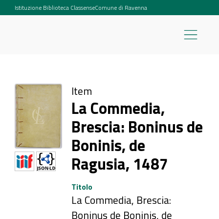
Istituzione Biblioteca Classense
Comune di Ravenna
Il Progetto
Item
La Biblioteca
La Commedia,
Personaggi
Sale
Brescia: Boninus de
Le Collezioni
Boninis, de
ICONOGRAFICO
LIBRARIO
ARCHIVISTICO
RACCOLTE MUSEALI
PERCORSI
Grafico
Fotografico
Manoscritti
Incunaboli
Archivio Storico Comunale
Carteggi
Mappe
Dipinti
Sculture
Dante nelle Collezioni
Famiglie in guerra
Ricerca Avanzata
Ragusia, 1487
Titolo
La Commedia, Brescia:
Boninus de Boninis, de