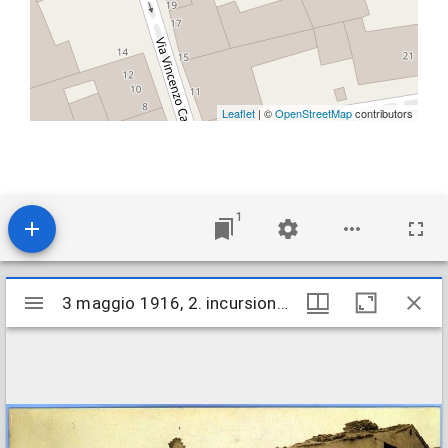
Leaflet
| ©
OpenStreetMap
contributors
1
Mirador
3 maggio 1916, 2. incursione aerea austriaca, le tre case danneggiate in via Tombesi dall'Ova
3 maggio 1916, 2. incursione aerea austriaca, le tre case danneggiate in via Tombesi dall'Ova
viewer