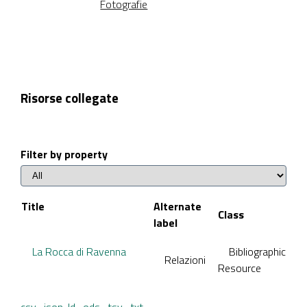
Fotografie
Risorse collegate
Filter by property
Title
Alternate
Class
label
La Rocca di Ravenna
Bibliographic
Relazioni
Resource
csv
json-ld
ods
tsv
txt