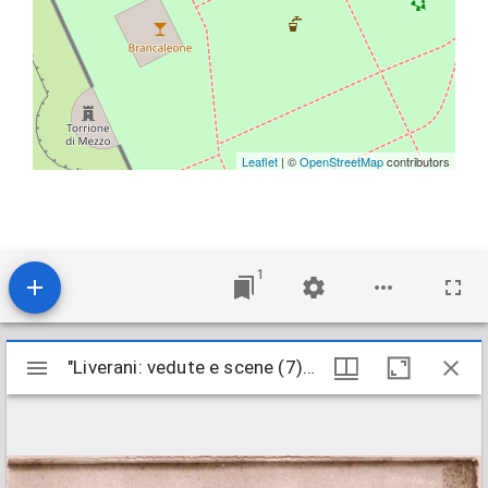
Leaflet
| ©
OpenStreetMap
contributors
1
Mirador
"Liverani: vedute e scene (7)" : veduta esterna della Rocca di Ravenna come nel 1847
"Liverani: vedute e scene (7)" : veduta esterna della Rocca di Ravenna come nel 1847
viewer