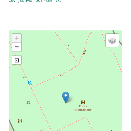
+
−
⊡