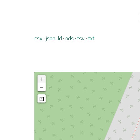
csv
json-ld
ods
tsv
txt
+
−
⊡