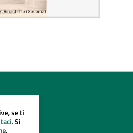
di S. Benedetto (Sodoma)
ve, se ti
taci
. Si
ne
.