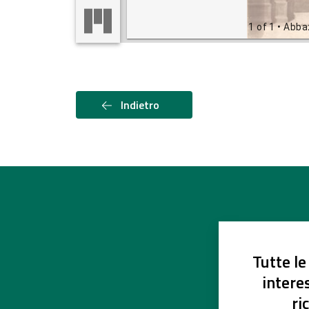
1 of 1
• Abbaz
Indietro
Tutte le
intere
ri