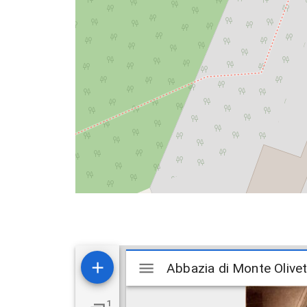
Mirador
Abbazia di Monte Olivet
Abbazia di Monte Olivet
viewer
1