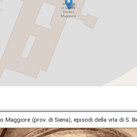
o Maggiore (prov. di Siena), episodi della vita di S.
o Maggiore (prov. di Siena), episodi della vita di S