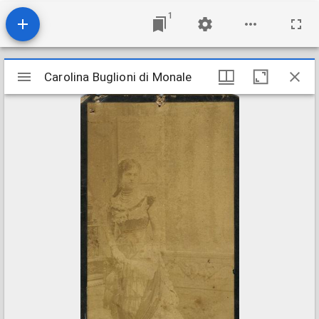
1
Mirador
Carolina Buglioni di Monale
Carolina Buglioni di Monale
viewer