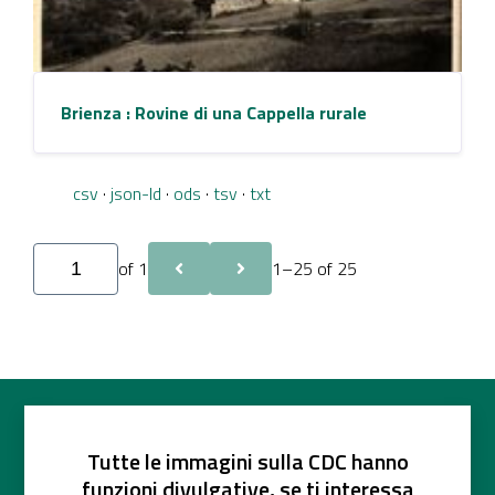
Brienza : Rovine di una Cappella rurale
csv
json-ld
ods
tsv
txt
of 1
1–25 of 25
Tutte le immagini sulla CDC hanno
funzioni divulgative, se ti interessa